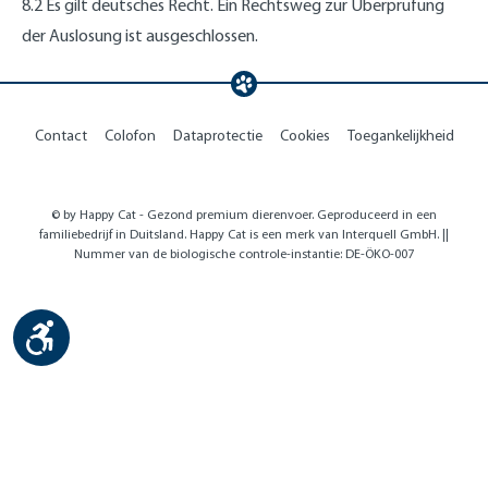
8.2 Es gilt deutsches Recht. Ein Rechtsweg zur Überprüfung
der Auslosung ist ausgeschlossen.
Contact
Colofon
Dataprotectie
Cookies
Toegankelijkheid
© by Happy Cat - Gezond premium dierenvoer. Geproduceerd in een
familiebedrijf in Duitsland. Happy Cat is een merk van Interquell GmbH. ||
Nummer van de biologische controle-instantie: DE-ÖKO-007
Show toolbar