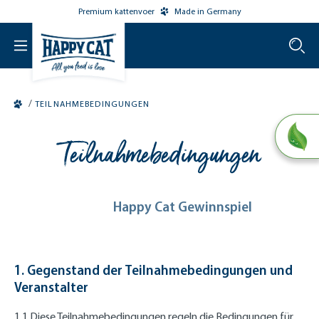
Premium kattenvoer
Made in Germany
o main content
/
TEILNAHMEBEDINGUNGEN
Teilnahmebedingungen
Happy Cat Gewinnspiel
1. Gegenstand der Teilnahmebedingungen und
Veranstalter
1.1 Diese Teilnahmebedingungen regeln die Bedingungen für