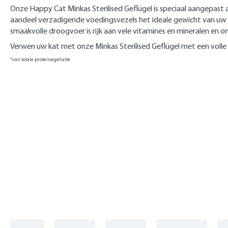
Onze Happy Cat Minkas Sterilised Geflügel is speciaal aangepas
aandeel verzadigende voedingsvezels het ideale gewicht van uw k
smaakvolle droogvoer is rijk aan vele vitamines en mineralen en 
Verwen uw kat met onze Minkas Sterilised Geflügel met een volle 
*van totale proteïnegehalte
Skip product gallery