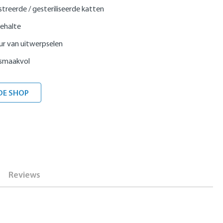
treerde / gesteriliseerde katten
ehalte
ur van uitwerpselen
 smaakvol
DE SHOP
Reviews