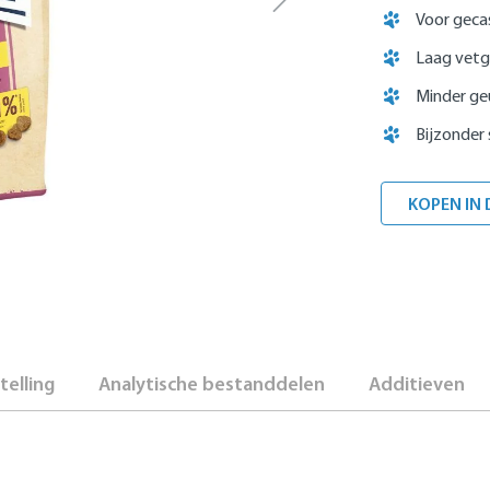
Voor gecas
Laag vetg
Minder ge
Bijzonder
KOPEN IN 
elling
Analytische bestanddelen
Additieven