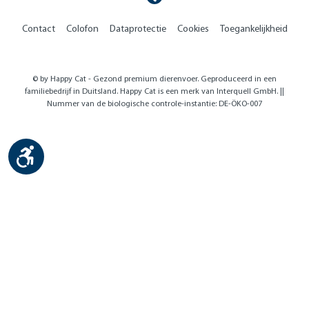
Contact
Colofon
Dataprotectie
Cookies
Toegankelijkheid
© by Happy Cat - Gezond premium dierenvoer. Geproduceerd in een
familiebedrijf in Duitsland. Happy Cat is een merk van Interquell GmbH. ||
Nummer van de biologische controle-instantie: DE-ÖKO-007
Show toolbar