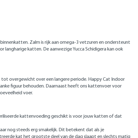
n binnenkatten. Zalm is rijk aan omega-3 vetzuren en ondersteunt
oor langharige katten. De aanwezige Yucca Schidigera kan ook
n tot overgewicht over een langere periode. Happy Cat Indoor
n slanke figuur behouden. Daarnaast heeft ons kattenvoer voor
oeveelheid voer.
steriliseerde kattenvoeding geschikt is voor jouw katten of dat
r nog steeds erg smakelijk. Dit betekent dat als je
treerde kat het grootste deel van de dag slaapt en slechts matig