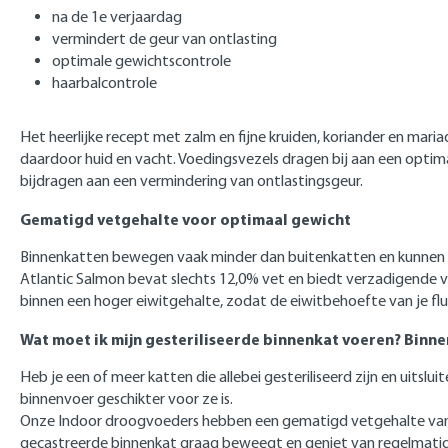
na de 1e verjaardag
vermindert de geur van ontlasting
optimale gewichtscontrole
haarbalcontrole
Het heerlijke recept met zalm en fijne kruiden, koriander en mar
daardoor huid en vacht. Voedingsvezels dragen bij aan een optima
bijdragen aan een vermindering van ontlastingsgeur.
Gematigd vetgehalte voor optimaal gewicht
Binnenkatten bewegen vaak minder dan buitenkatten en kunnen de
Atlantic Salmon bevat slechts 12,0% vet en biedt verzadigende vez
binnen een hoger eiwitgehalte, zodat de eiwitbehoefte van je 
Wat moet ik mijn gesteriliseerde binnenkat voeren? Binnen
Heb je een of meer katten die allebei gesteriliseerd zijn en uitslu
binnenvoer geschikter voor ze is.
Onze Indoor droogvoeders hebben een gematigd vetgehalte van 12%
gecastreerde binnenkat graag beweegt en geniet van regelmatige s