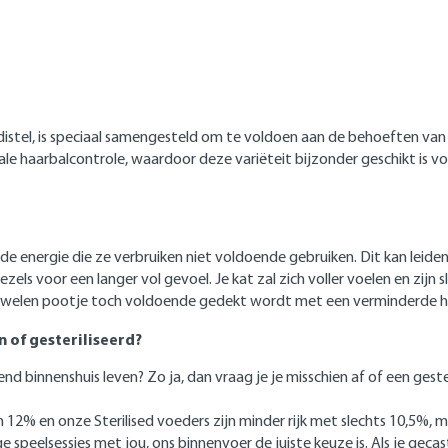
iadistel, is speciaal samengesteld om te voldoen aan de behoeften va
le haarbalcontrole, waardoor deze variëteit bijzonder geschikt is v
 energie die ze verbruiken niet voldoende gebruiken. Dit kan leide
els voor een langer vol gevoel. Je kat zal zich voller voelen en zij
fluwelen pootje toch voldoende gedekt wordt met een verminderde h
 of gesteriliseerd?
itend binnenshuis leven? Zo ja, dan vraag je je misschien af of een ge
 en onze Sterilised voeders zijn minder rijk met slechts 10,5%, maa
peelsessies met jou, ons binnenvoer de juiste keuze is. Als je gecas