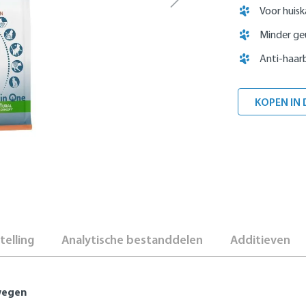
Voor huis
Minder ge
Anti-haa
KOPEN IN 
elling
Analytische bestanddelen
Additieven
wegen