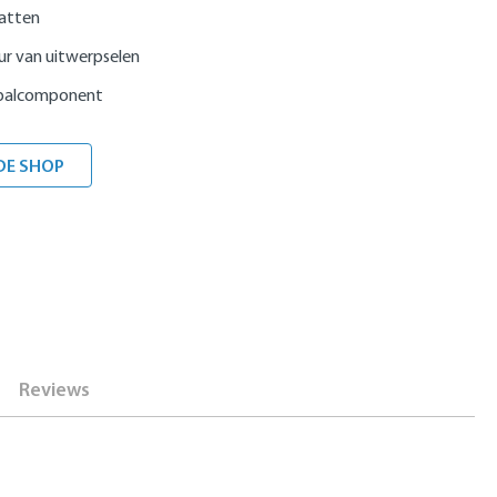
katten
ur van uitwerpselen
rbalcomponent
DE SHOP
Reviews