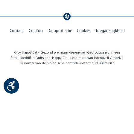
Contact
Colofon
Dataprotectie
Cookies
Toegankelijkheid
© by Happy Cat - Gezond premium dierenvoer. Geproduceerd in een
familiebedrijf in Duitsland. Happy Cat is een merk van Interquell GmbH. ||
Nummer van de biologische controle-instantie: DE-ÖKO-007
Show toolbar